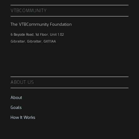
VTBCOMMUNITY
The VTBCommunity Foundation
6 Bayside Road, 1st Floor, Unit 1.02
Gibraltar, Gibraltar, GX111AA
ABOUT US
About
Goals
How It Works