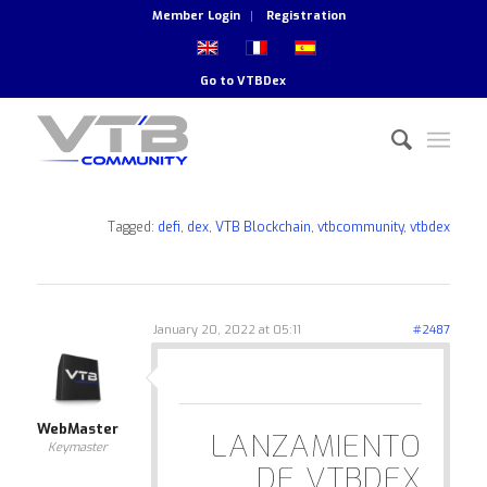
Member Login
Registration
Go to
VTBDex
Tagged:
defi
,
dex
,
VTB Blockchain
,
vtbcommunity
,
vtbdex
January 20, 2022 at 05:11
#2487
WebMaster
LANZAMIENTO
Keymaster
DE VTBDEX