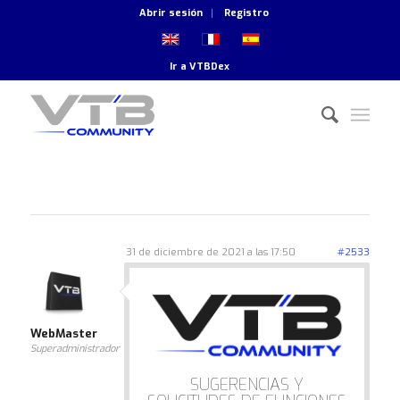
Abrir sesión
Registro
Ir a
VTBDex
31 de diciembre de 2021 a las 17:50
#2533
WebMaster
Superadministrador
SUGERENCIAS Y