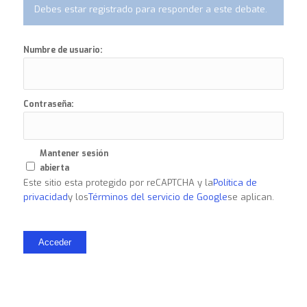
Debes estar registrado para responder a este debate.
Numbre de usuario:
Contraseña:
Mantener sesión
abierta
Este sitio esta protegido por reCAPTCHA y la
Política de
privacidad
y los
Términos del servicio de Google
se aplican.
Acceder