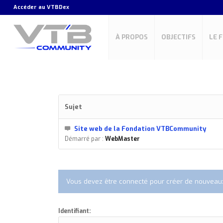
Accéder au
VTBDex
À PROPOS
OBJECTIFS
LE 
Sujet
Site web de la Fondation VTBCommunity
Démarré par :
WebMaster
Vous devez être connecté pour créer de nouveaux
Identifiant: