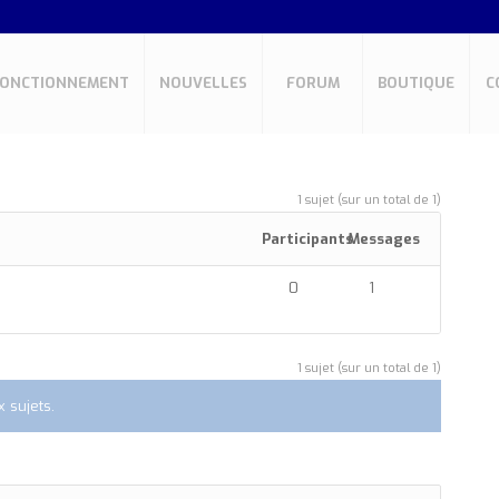
FONCTIONNEMENT
NOUVELLES
FORUM
BOUTIQUE
C
1 sujet (sur un total de 1)
Participants
Messages
0
1
1 sujet (sur un total de 1)
 sujets.