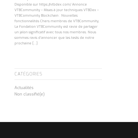
Disponible sur https://vtbdex.com/ Annonce
VTBCommunity – Mises à jour techniques VTBDex –
VTBCommunity Blockchain : Nouvelles
fonctionnalités Chers membres de VTBCommunity,
La Fondation VTBCommunity est ravie de partager
un jalon significatif avec tous nos membres. Nous
sommes ravis d’annoncer que les tests de notre
prochaine […]
CATÉGORIES
Actualités
Non classifié(e)