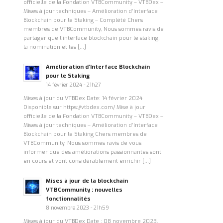
officielle de la Fondation VTBCommunity – VTBDex –
Mises à jour techniques – Amélioration d’Interface
Blockchain pour le Staking – Complété Chers
membres de VTBCommunity, Nous sommes ravis de
partager que l’interface blockchain pour le staking,
la nomination et les […]
Amélioration d’Interface Blockchain
pour le Staking
14 février 2024 - 21h27
Mises à jour du VTBDex Date: 14 février 2024
Disponible sur https://vtbdex.com/ Mise à jour
officielle de la Fondation VTBCommunity – VTBDex –
Mises à jour techniques – Amélioration d’Interface
Blockchain pour le Staking Chers membres de
VTBCommunity, Nous sommes ravis de vous
informer que des améliorations passionnantes sont
en cours et vont considérablement enrichir […]
Mises à jour de la blockchain
VTBCommunity : nouvelles
fonctionnalités
8 novembre 2023 - 21h59
Mises à jour du VTBDex Date : 08 novembre 2023.