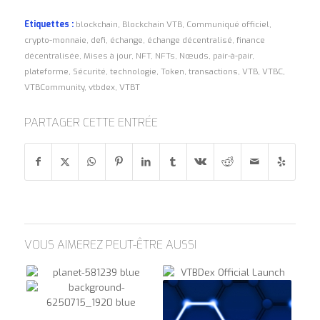
Etiquettes :
blockchain
,
Blockchain VTB
,
Communiqué officiel
,
crypto-monnaie
,
defi
,
échange
,
échange décentralisé
,
finance
décentralisée
,
Mises à jour
,
NFT
,
NFTs
,
Nœuds
,
pair-à-pair
,
plateforme
,
Sécurité
,
technologie
,
Token
,
transactions
,
VTB
,
VTBC
,
VTBCommunity
,
vtbdex
,
VTBT
PARTAGER CETTE ENTRÉE
VOUS AIMEREZ PEUT-ÊTRE AUSSI