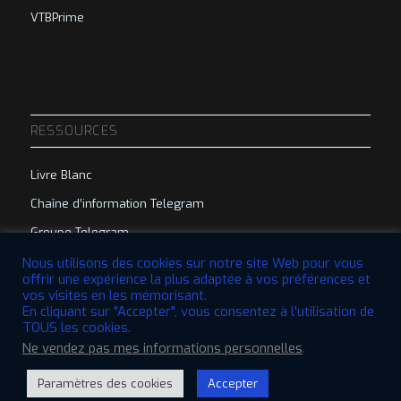
VTBPrime
RESSOURCES
Livre Blanc
Chaîne d’information Telegram
Groupe Telegram
Nous utilisons des cookies sur notre site Web pour vous
offrir une expérience la plus adaptée à vos préférences et
vos visites en les mémorisant.
En cliquant sur "Accepter", vous consentez à l'utilisation de
TOUS les cookies.
© 2022 VTBCommunity Foundation. Tous droits réservés. | Conçu par
Ne vendez pas mes informations personnelles
.
QBRI.Digital
Paramètres des cookies
Accepter
Clause de non-responsabilité
Politique de confidentialité