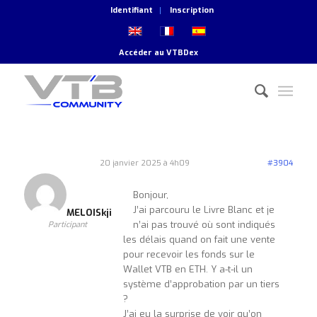
Identifiant
Inscription
Accéder au
VTBDex
20 janvier 2025 à 4h09
#3904
Bonjour,
J’ai parcouru le Livre Blanc et je
MELOISkji
n’ai pas trouvé où sont indiqués
Participant
les délais quand on fait une vente
pour recevoir les fonds sur le
Wallet VTB en ETH. Y a-t-il un
système d’approbation par un tiers
?
J’ai eu la surprise de voir qu’on