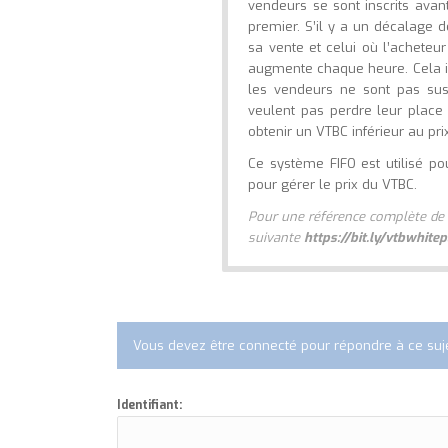
vendeurs se sont inscrits avan
premier. S’il y a un décalage 
sa vente et celui où l’acheteur
augmente chaque heure. Cela inc
les vendeurs ne sont pas susc
veulent pas perdre leur place 
obtenir un VTBC inférieur au pri
Ce système FIFO est utilisé po
pour gérer le prix du VTBC.
Pour une référence complète de t
suivante
https://bit.ly/vtbwhite
Vous devez être connecté pour répondre à ce suje
Identifiant: