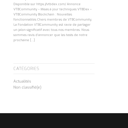
Disponible sur https://vtbdex.com/ Annonce
VTBCommunity – Mises à jour techniques VTBDex –
VTBCommunity Blockchain : Nouvelles
fonctionnalités Chers membres de VTBCommunity,
La Fondation VTBCommunity est ravie de partager
un jalon significatif avec tous nos membres. Nous
sommes ravis d’annoncer que les tests de notre
prochaine […]
CATÉGORIES
Actualités
Non classifié(e)