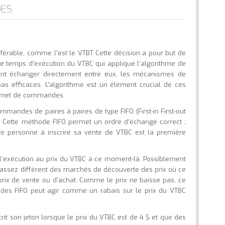
DES
sférable, comme l’est le VTBT Cette décision a pour but de
le temps d’exécution du VTBC qui applique l’algorithme de
vaient échanger directement entre eux, les mécanismes de
pas efficaces. L’algorithme est un élément crucial de ces
arnet de commandes.
mmandes de paires à paires de type FIFO (First-in First-out
i). Cette méthode FIFO permet un ordre d’échange correct ;
re personne à inscrire sa vente de VTBC est la première
ar l’exécution au prix du VTBC à ce moment-là. Possiblement
assez différent des marchés de découverte des prix où ce
e prix de vente ou d’achat. Comme le prix ne baisse pas, ce
s FIFO peut agir comme un rabais sur le prix du VTBC
rit son jeton lorsque le prix du VTBC est de 4 $ et que des