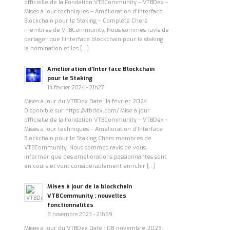
officielle de la Fondation VTBCommunity – VTBDex –
Mises à jour techniques – Amélioration d’Interface
Blockchain pour le Staking – Complété Chers
membres de VTBCommunity, Nous sommes ravis de
partager que l’interface blockchain pour le staking,
la nomination et les […]
Amélioration d’Interface Blockchain
pour le Staking
14 février 2024 - 21h27
Mises à jour du VTBDex Date: 14 février 2024
Disponible sur https://vtbdex.com/ Mise à jour
officielle de la Fondation VTBCommunity – VTBDex –
Mises à jour techniques – Amélioration d’Interface
Blockchain pour le Staking Chers membres de
VTBCommunity, Nous sommes ravis de vous
informer que des améliorations passionnantes sont
en cours et vont considérablement enrichir […]
Mises à jour de la blockchain
VTBCommunity : nouvelles
fonctionnalités
8 novembre 2023 - 21h59
Mises à jour du VTBDex Date : 08 novembre 2023.