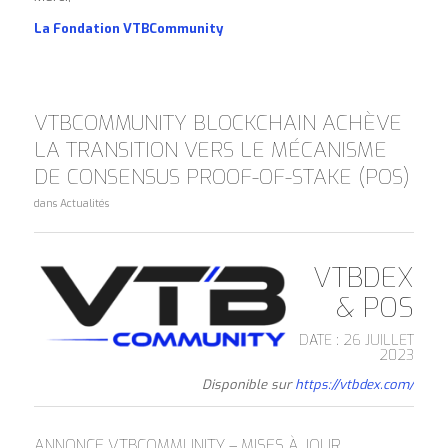
La Fondation VTBCommunity
VTBCOMMUNITY BLOCKCHAIN ACHÈVE
LA TRANSITION VERS LE MÉCANISME
DE CONSENSUS PROOF-OF-STAKE (POS)
dans
Actualités
VTBDEX
& POS
DATE : 26 JUILLET
2023
Disponible sur
https://vtbdex.com/
ANNONCE VTBCOMMUNITY – MISES À JOUR