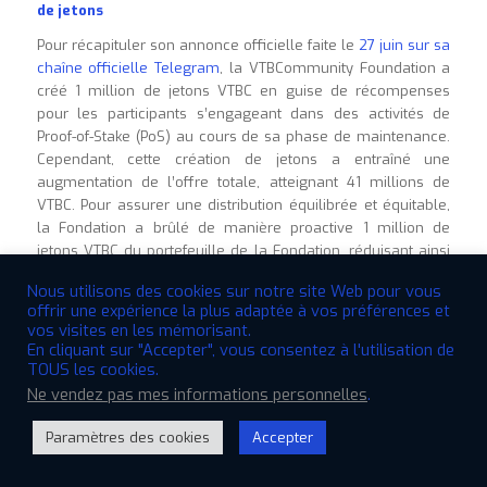
de jetons
Pour récapituler son annonce officielle faite le
27 juin sur sa
chaîne officielle Telegram
, la VTBCommunity Foundation a
créé 1 million de jetons VTBC en guise de récompenses
pour les participants s’engageant dans des activités de
Proof-of-Stake (PoS) au cours de sa phase de maintenance.
Cependant, cette création de jetons a entraîné une
augmentation de l’offre totale, atteignant 41 millions de
VTBC. Pour assurer une distribution équilibrée et équitable,
la Fondation a brûlé de manière proactive 1 million de
jetons VTBC du portefeuille de la Fondation, réduisant ainsi
l’offre totale à 40 millions de VTBC. Cette action prudente
Nous utilisons des cookies sur notre site Web pour vous
vise à maintenir une économie symbolique harmonieuse et
offrir une expérience la plus adaptée à vos préférences et
renforce l’engagement de la Fondation en matière de
vos visites en les mémorisant.
transparence et de distribution équitable au sein de son
En cliquant sur "Accepter", vous consentez à l'utilisation de
réseau blockchain
.
TOUS les cookies.
Ne vendez pas mes informations personnelles
.
Progresser vers l’intégrité et la fiabilité
Avec l’achèvement du processus de gravure de jetons, le
Paramètres des cookies
Accepter
projet VTBCommunity fait un pas significatif vers la
Open
réalisation d’un écosystème de blockchain fiable. Le
chaty