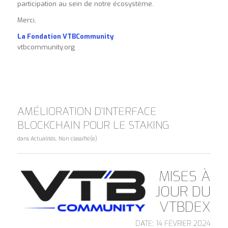
participation au sein de notre écosystème.
Merci,
La Fondation VTBCommunity
vtbcommunity.org
AMÉLIORATION D’INTERFACE
BLOCKCHAIN POUR LE STAKING
dans
Actualités
,
Non classifié(e)
MISES À
JOUR DU
VTBDEX
DATE: 14 FÉVRIER 2024