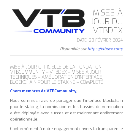
MISES À
JOUR DU
VTBDEX
DATE: 20 FÉVRIER, 2024
Disponible sur
https://vtbdex.com/
MISE À JOUR OFFICIELLE DE LA FONDATION
VTBCOMMUNITY – VTBDEX – MISES À JOUR
TECHNIQUES – AMÉLIORATION D’INTERFACE
BLOCKCHAIN POUR LE STAKING – COMPLÉTÉ
Chers membres de VTBCommunity
,
Nous sommes ravis de partager que l’interface blockchain
pour le staking, la nomination et les bassins de nomination
a été déployée avec succès et est maintenant entièrement
opérationnelle.
Conformément à notre engagement envers la transparence