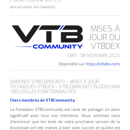
dans
Actualités
,
Non classifié(e)
MISES À
JOUR DU
VTBDEX
DATE : 08 NOVEMBRE 2023.
Disponible sur
https://vtbdex.com/
ANNONCE VTBCOMMUNITY – MISES À JOUR
TECHNIQUES VTBDEX – VTBCOMMUNITY BLOCKCHAIN
: NOUVELLES FONCTIONNALITÉS
Chers membres de VTBCommunity
,
La Fondation VTBCommunity est ravie de partager un jalon
significatif avec tous nos membres. Nous sommes ravis
d’annoncer que les tests de notre prochaine version de la
blockchain ont été menés à bien avec succès et qu’elle est