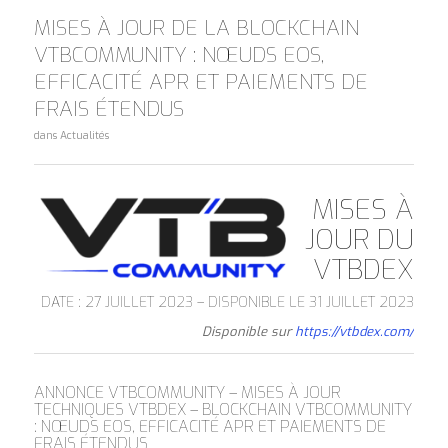
MISES À JOUR DE LA BLOCKCHAIN
VTBCOMMUNITY : NŒUDS EOS,
EFFICACITÉ APR ET PAIEMENTS DE
FRAIS ÉTENDUS
dans
Actualités
MISES À
JOUR DU
VTBDEX
DATE : 27 JUILLET 2023 – DISPONIBLE LE 31 JUILLET 2023
Disponible sur
https://vtbdex.com/
ANNONCE VTBCOMMUNITY – MISES À JOUR
TECHNIQUES VTBDEX – BLOCKCHAIN VTBCOMMUNITY
: NŒUDS EOS, EFFICACITÉ APR ET PAIEMENTS DE
FRAIS ÉTENDUS