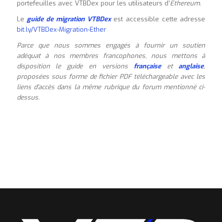
portefeuilles avec VTBDex pour les utilisateurs d’
Ethereum.
Le
guide de migration VTBDex
est accessible cette adresse
bit.ly/VTBDex-Migration-Ether
Parce que nous sommes engagés à fournir un soutien
adéquat à nos membres francophones, nous mettons à
disposition le guide en versions
française
et
anglaise
,
proposées sous forme de fichier PDF téléchargeable avec les
liens d’accès dans la même rubrique du forum mentionné ci-
dessus.