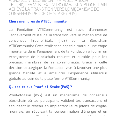
ANNONCE VTBCOMMUNITY – MISES À JOUR
TECHNIQUES VTBDEX – VTBCOMMUNITY BLOCKCHAIN
ACHÈVE LA TRANSITION VERS LE MÉCANISME DE
CONSENSUS PROOF-OF-STAKE (POS)
Chers membres de VTBCommunity
,
La Fondation VTBCommunity est ravie d’annoncer
l’achèvement réussi de la transition vers le mécanisme de
consensus Proof-of-Stake (PoS) sur la Blockchain
VTBCommunity. Cette réalisation capitale marque une étape
importante dans l’engagement de la Fondation à fournir un
écosystème de blockchain robuste et durable pour les
précieux membres de sa communauté. Grâce à cette
décision stratégique, la Fondation vise à favoriser une plus
grande fiabilité et à améliorer l’expérience utilisateur
globale au sein de la plate-forme VTBCommunity.
Qu’est-ce que Proof-of-Stake (PoS) ?
Proof-of-Stake (PoS) est un mécanisme de consensus
blockchain où les participants valident les transactions et
sécurisent le réseau en implantant leurs jetons de crypto-
monnaie, en réduisant la consommation d’énergie et en