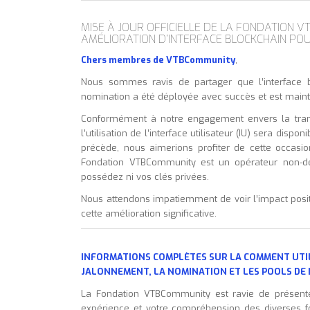
MISE À JOUR OFFICIELLE DE LA FONDATION V
AMÉLIORATION D’INTERFACE BLOCKCHAIN POU
Chers membres de VTBCommunity
,
Nous sommes ravis de partager que l’interface b
nomination a été déployée avec succès et est maint
Conformément à notre engagement envers la trans
l’utilisation de l’interface utilisateur (IU) sera disp
précède, nous aimerions profiter de cette occa
Fondation VTBCommunity est un opérateur non-dép
possédez ni vos clés privées.
Nous attendons impatiemment de voir l’impact posit
cette amélioration significative.
INFORMATIONS COMPLÈTES SUR LA COMMENT UTILI
JALONNEMENT, LA NOMINATION ET LES POOLS DE
La Fondation VTBCommunity est ravie de présent
expérience et votre compréhension des diverses f