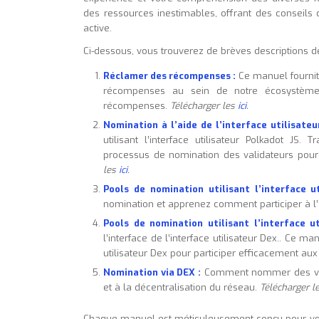
des ressources inestimables, offrant des conseils d
active.
Ci-dessous, vous trouverez de brèves descriptions 
Réclamer des récompenses :
Ce manuel fournit
récompenses au sein de notre écosystème
récompenses.
Télécharger les
ici
.
Nomination à l’aide de l’interface utilisateu
utilisant l’interface utilisateur Polkadot JS.
processus de nomination des validateurs pou
les
ici
.
Pools de nomination utilisant l’interface ut
nomination et apprenez comment participer à l’ai
Pools de nomination utilisant l’interface ut
l’interface de l’interface utilisateur Dex.. Ce ma
utilisateur Dex pour participer efficacement au
Nomination via DEX :
Comment nommer des valid
et à la décentralisation du réseau.
Télécharger l
Chaque manuel est méticuleusement conçu pour vo