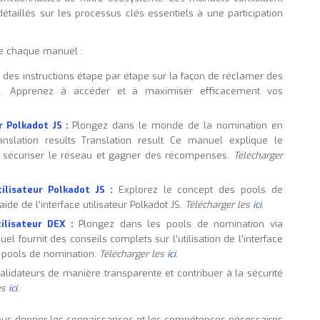
étaillés sur les processus clés essentiels à une participation
de chaque manuel :
 des instructions étape par étape sur la façon de réclamer des
. Apprenez à accéder et à maximiser efficacement vos
r Polkadot JS :
Plongez dans le monde de la nomination en
 Translation results Translation result Ce manuel explique le
r sécuriser le réseau et gagner des récompenses.
Télécharger
ilisateur Polkadot JS :
Explorez le concept des pools de
de de l’interface utilisateur Polkadot JS.
Télécharger les
ici
.
ilisateur DEX :
Plongez dans les pools de nomination via
nuel fournit des conseils complets sur l’utilisation de l’interface
x pools de nomination.
Télécharger les
ici
.
ateurs de manière transparente et contribuer à la sécurité
es
ici
.
us donner les connaissances et les compétences nécessaires