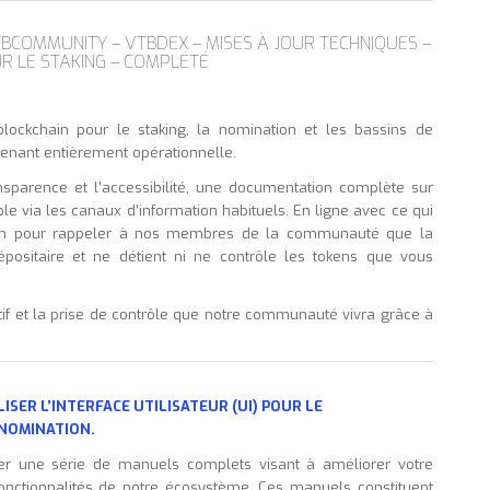
TBCOMMUNITY – VTBDEX – MISES À JOUR TECHNIQUES –
R LE STAKING – COMPLÉTÉ
lockchain pour le staking, la nomination et les bassins de
enant entièrement opérationnelle.
parence et l’accessibilité, une documentation complète sur
onible via les canaux d’information habituels. En ligne avec ce qui
sion pour rappeler à nos membres de la communauté que la
ositaire et ne détient ni ne contrôle les tokens que vous
if et la prise de contrôle que notre communauté vivra grâce à
SER L’INTERFACE UTILISATEUR (UI) POUR LE
 NOMINATION.
er une série de manuels complets visant à améliorer votre
onctionnalités de notre écosystème. Ces manuels constituent