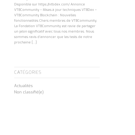
Disponible sur https://vtbdex.com/ Annonce
VTBCommunity – Mises à jour techniques VTBDex –
VTBCommunity Blockchain : Nouvelles
fonctionnalités Chers membres de VTBCommunity,
La Fondation VTBCommunity est ravie de partager
un jalon significatif avec tous nos membres. Nous
sommes ravis d’annoncer que les tests de notre
prochaine […]
CATÉGORIES
Actualités
Non classifié(e)