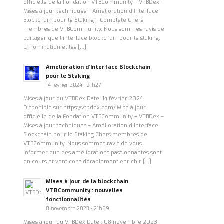
officielle de la Fondation VTBCommunity – VTBDex –
Mises à jour techniques – Amélioration d’Interface
Blockchain pour le Staking – Complété Chers
membres de VTBCommunity, Nous sommes ravis de
partager que l’interface blockchain pour le staking,
la nomination et les […]
Amélioration d’Interface Blockchain
pour le Staking
14 février 2024 - 21h27
Mises à jour du VTBDex Date: 14 février 2024
Disponible sur https://vtbdex.com/ Mise à jour
officielle de la Fondation VTBCommunity – VTBDex –
Mises à jour techniques – Amélioration d’Interface
Blockchain pour le Staking Chers membres de
VTBCommunity, Nous sommes ravis de vous
informer que des améliorations passionnantes sont
en cours et vont considérablement enrichir […]
Mises à jour de la blockchain
VTBCommunity : nouvelles
fonctionnalités
8 novembre 2023 - 21h59
Mises à jour du VTBDex Date : 08 novembre 2023.