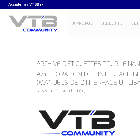
Accéder au
VTBDex
À PROPOS
OBJECTIFS
LE 
ARCHIVE D’ÉTIQUETTES POUR :
FINAN
AMÉLIORATION DE L’INTERFACE B
(MANUELS DE L’INTERFACE UTILIS
dans
Actualités
,
Non classifié(e)