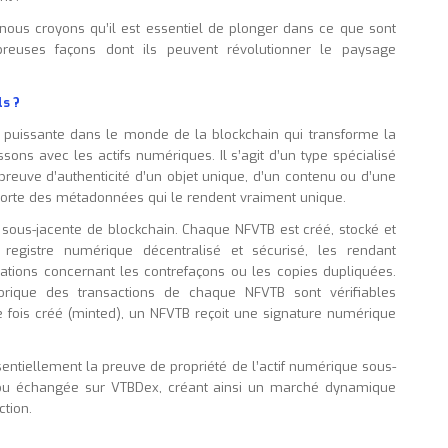
 nous croyons qu’il est essentiel de plonger dans ce que sont
breuses façons dont ils peuvent révolutionner le paysage
s ?
n puissante dans le monde de la blockchain qui transforme la
ons avec les actifs numériques. Il s’agit d’un type spécialisé
 preuve d’authenticité d’un objet unique, d’un contenu ou d’une
mporte des métadonnées qui le rendent vraiment unique.
sous-jacente de blockchain. Chaque NFVTB est créé, stocké et
 registre numérique décentralisé et sécurisé, les rendant
ations concernant les contrefaçons ou les copies dupliquées.
storique des transactions de chaque NFVTB sont vérifiables
e fois créé (minted), un NFVTB reçoit une signature numérique
tiellement la preuve de propriété de l’actif numérique sous-
e ou échangée sur VTBDex, créant ainsi un marché dynamique
ction.