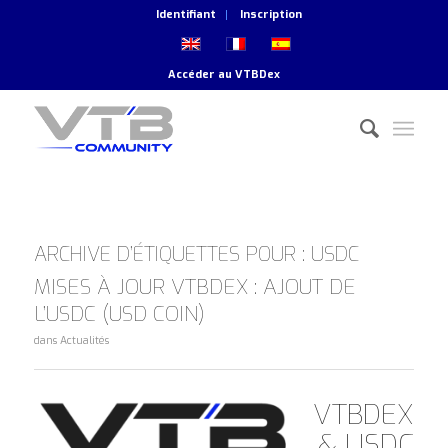
Identifiant
Inscription
Accéder au
VTBDex
ARCHIVE D’ÉTIQUETTES POUR :
USDC
MISES À JOUR VTBDEX : AJOUT DE
L’USDC (USD COIN)
dans
Actualités
VTBDEX
& USDC