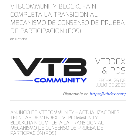
VTBCOMMUNITY BLOCKCHAIN
COMPLETA LA TRANSICIÓN AL
MECANISMO DE CONSENSO DE PRUEBA
DE PARTICIPACIÓN (POS)
en
Noticias
VTBDEX
& POS
FECHA: 26 DE
JULIO DE 2023
Disponible en
https://vtbdex.com/
ANUNCIO DE VTBCOMMUNITY – ACTUALIZACIONES
TÉCNICAS DE VTBDEX – VTBCOMMUNITY
BLOCKCHAIN COMPLETA LA TRANSICIÓN AL
MECANISMO DE CONSENSO DE PRUEBA DE
PARTICIPACIÓN (POS)