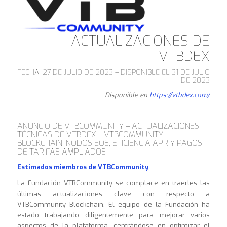
ACTUALIZACIONES DE
VTBDEX
FECHA: 27 DE JULIO DE 2023 – DISPONIBLE EL 31 DE JULIO
DE 2023
Disponible en
https://vtbdex.com/
ANUNCIO DE VTBCOMMUNITY – ACTUALIZACIONES
TÉCNICAS DE VTBDEX – VTBCOMMUNITY
BLOCKCHAIN: NODOS EOS, EFICIENCIA APR Y PAGOS
DE TARIFAS AMPLIADOS
Estimados miembros de VTBCommunity
,
La Fundación VTBCommunity se complace en traerles las
últimas actualizaciones clave con respecto a
VTBCommunity Blockchain. El equipo de la Fundación ha
estado trabajando diligentemente para mejorar varios
aspectos de la plataforma, centrándose en optimizar el