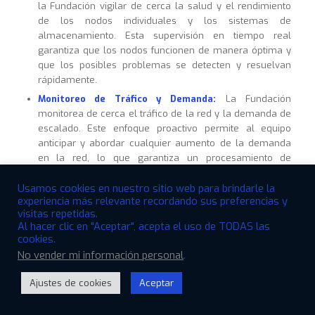
la Fundación vigilar de cerca la salud y el rendimiento
de los nodos individuales y los sistemas de
almacenamiento. Esta supervisión en tiempo real
garantiza que los nodos funcionen de manera óptima y
que los posibles problemas se detecten y resuelvan
rápidamente.
Monitoreo de Tráfico y Demanda:
La Fundación
monitorea de cerca el tráfico de la red y la demanda de
escalado. Este enfoque proactivo permite al equipo
anticipar y abordar cualquier aumento de la demanda
en la red, lo que garantiza un procesamiento de
transacciones fluido y eficiente.
Usamos cookies en nuestro sitio web para brindarle la
Gestión y mantenimiento de nodos:
Con un registro
experiencia más relevante recordando sus preferencias y
detallado, la Fundación puede administrar y mantener
visitas repetidas.
sus nodos de manera eficiente. Este enfoque de
Al hacer clic en "Aceptar", acepta el uso de TODAS las
mantenimiento proactivo ayuda a evitar posibles
cookies.
tiempos de inactividad y garantiza que la cadena de
No vender mi información personal
.
bloques permanezca operativa y accesible para los
miembros de la comunidad.
Ajustes de cookies
Aceptar
Open
Resumen: suministro total equilibrado a través de la
chaty