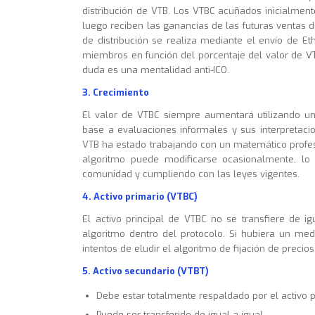
distribución de VTB. Los VTBC acuñados inicialme
luego reciben las ganancias de las futuras ventas 
de distribución se realiza mediante el envío de Et
miembros en función del porcentaje del valor de VT
duda es una mentalidad anti-ICO.
3. Crecimiento
El valor de VTBC siempre aumentará utilizando un
base a evaluaciones informales y sus interpretacio
VTB ha estado trabajando con un matemático profesio
algoritmo puede modificarse ocasionalmente, lo 
comunidad y cumpliendo con las leyes vigentes.
4. Activo primario (VTBC)
El activo principal de VTBC no se transfiere de ig
algoritmo dentro del protocolo. Si hubiera un medi
intentos de eludir el algoritmo de fijación de precios
5. Activo secundario (VTBT)
Debe estar totalmente respaldado por el activo pr
Puede ser transferido de igual a igual.