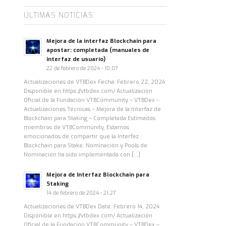
ÚLTIMAS NOTICIAS
Mejora de la interfaz Blockchain para
apostar: completada (manuales de
interfaz de usuario)
22 de febrero de 2024 - 10:07
Actualizaciones de VTBDex Fecha: Febrero 22, 2024
Disponible en https://vtbdex.com/ Actualización
Oficial de la Fundación VTBCommunity – VTBDex –
Actualizaciones Técnicas – Mejora de la Interfaz de
Blockchain para Staking – Completada Estimados
miembros de VTBCommunity, Estamos
emocionados de compartir que la Interfaz
Blockchain para Stake, Nominación y Pools de
Nominación ha sido implementada con […]
Mejora de Interfaz Blockchain para
Staking
14 de febrero de 2024 - 21:27
Actualizaciones de VTBDex Date: Febrero 14, 2024
Disponible en https://vtbdex.com/ Actualización
Oficial de la Fundación VTBCommunity – VTBDex –