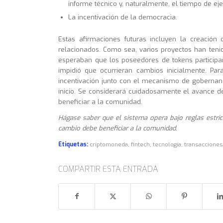
informe técnico y, naturalmente, el tiempo de ejec
La incentivación de la democracia.
Estas afirmaciones futuras incluyen la creació
relacionados. Como sea, varios proyectos han ten
esperaban que los poseedores de tokens participa
impidió que ocurrieran cambios inicialmente. Para
incentivación junto con el mecanismo de gobernan
inicio. Se considerará cuidadosamente el avance d
beneficiar a la comunidad.
Hágase saber que el sistema opera bajo reglas estri
cambio debe beneficiar a la comunidad.
Etiquetas:
criptomoneda
,
fintech
,
tecnología
,
transaccione
COMPARTIR ESTA ENTRADA