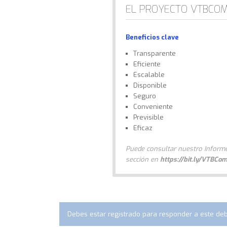
EL PROYECTO VTBCO
Beneficios clave
Transparente
Eficiente
Escalable
Disponible
Seguro
Conveniente
Previsible
Eficaz
Puede consultar nuestro Informe
sección en
https://bit.ly/VTBC
Debes estar registrado para responder a este deb