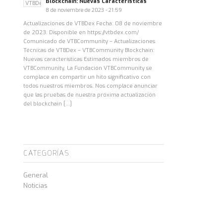
Blockchain: Nuevas Características
8 de noviembre de 2023 - 21:59
Actualizaciones de VTBDex Fecha: 08 de noviembre
de 2023. Disponible en https://vtbdex.com/
Comunicado de VTBCommunity – Actualizaciones
Técnicas de VTBDex – VTBCommunity Blockchain:
Nuevas características Estimados miembros de
VTBCommunity, La Fundación VTBCommunity se
complace en compartir un hito significativo con
todos nuestros miembros. Nos complace anunciar
que las pruebas de nuestra próxima actualización
del blockchain […]
CATEGORÍAS
General
Noticias