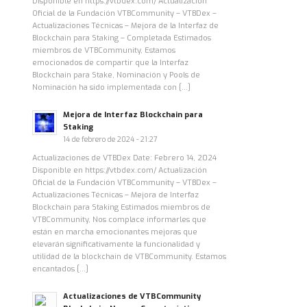
Disponible en https://vtbdex.com/ Actualización
Oficial de la Fundación VTBCommunity – VTBDex –
Actualizaciones Técnicas – Mejora de la Interfaz de
Blockchain para Staking – Completada Estimados
miembros de VTBCommunity, Estamos
emocionados de compartir que la Interfaz
Blockchain para Stake, Nominación y Pools de
Nominación ha sido implementada con […]
Mejora de Interfaz Blockchain para
Staking
14 de febrero de 2024 - 21:27
Actualizaciones de VTBDex Date: Febrero 14, 2024
Disponible en https://vtbdex.com/ Actualización
Oficial de la Fundación VTBCommunity – VTBDex –
Actualizaciones Técnicas – Mejora de Interfaz
Blockchain para Staking Estimados miembros de
VTBCommunity, Nos complace informarles que
están en marcha emocionantes mejoras que
elevarán significativamente la funcionalidad y
utilidad de la blockchain de VTBCommunity. Estamos
encantados […]
Actualizaciones de VTBCommunity