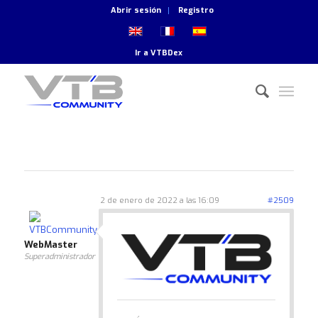
Abrir sesión
Registro
Ir a
VTBDex
2 de enero de 2022 a las 16:09
#2509
WebMaster
Superadministrador