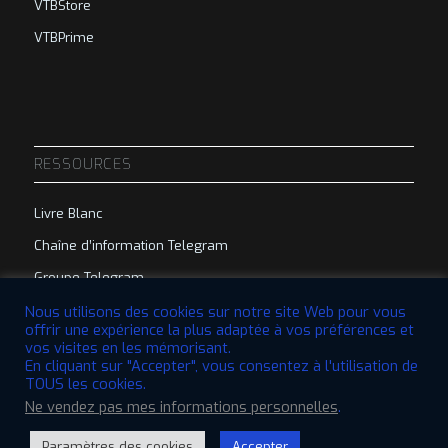
VTBStore
VTBPrime
RESSOURCES
Livre Blanc
Chaîne d’information Telegram
Groupe Telegram
Nous utilisons des cookies sur notre site Web pour vous
offrir une expérience la plus adaptée à vos préférences et
vos visites en les mémorisant.
En cliquant sur "Accepter", vous consentez à l'utilisation de
TOUS les cookies.
© 2022 VTBCommunity Foundation. Tous droits réservés. | Conçu par
Ne vendez pas mes informations personnelles
.
QBRI.Digital
Paramètres des cookies
Accepter