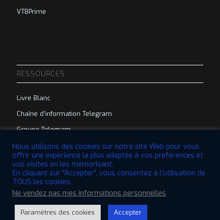
VTBPrime
RESSOURCES
Livre Blanc
Chaîne d’information Telegram
Groupe Telegram
Nous utilisons des cookies sur notre site Web pour vous
offrir une expérience la plus adaptée à vos préférences et
vos visites en les mémorisant.
En cliquant sur "Accepter", vous consentez à l'utilisation de
TOUS les cookies.
© 2022 VTBCommunity Foundation. Tous droits réservés. | Conçu par
Ne vendez pas mes informations personnelles
.
QBRI.Digital
Paramètres des cookies
Accepter
Clause de non-responsabilité
Politique de confidentialité