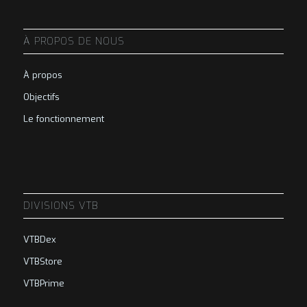
À PROPOS DE NOUS
À propos
Objectifs
Le fonctionnement
DIVISIONS VTB
VTBDex
VTBStore
VTBPrime