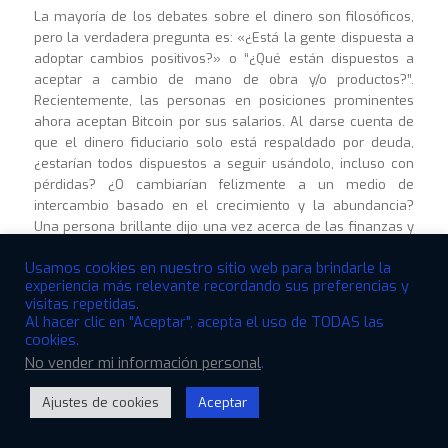
La mayoría de los debates sobre el dinero son filosóficos,
pero la verdadera pregunta es: «¿Está la gente dispuesta a
adoptar cambios positivos?» o “¿Qué están dispuestos a
aceptar a cambio de mano de obra y/o productos?”.
Recientemente, las personas en posiciones prominentes
ahora aceptan Bitcoin por sus salarios. Al darse cuenta de
que el dinero fiduciario solo está respaldado por deuda,
¿estarían todos dispuestos a seguir usándolo, incluso con
pérdidas? ¿O cambiarían felizmente a un medio de
intercambio basado en el crecimiento y la abundancia?
Una persona brillante dijo una vez acerca de las finanzas y
la banca: “Estas son reglas hechas por el hombre; no son
Usamos cookies en nuestro sitio web para brindarle la
leyes naturales, como la gravedad.”
experiencia más relevante recordando sus preferencias y
Significa que los humanos pueden crear
visitas repetidas.
Al hacer clic en "Aceptar", acepta el uso de TODAS las
cualquier sistema de intercambio para sus
cookies.
bienes y servicios. VTB ha creado un sistema
No vender mi información personal
.
que generará abundancia para sus usuarios y
titulares.
Ajustes de cookies
Aceptar
Open
En resumen, la contribución de VTB al ecosistema de
chaty