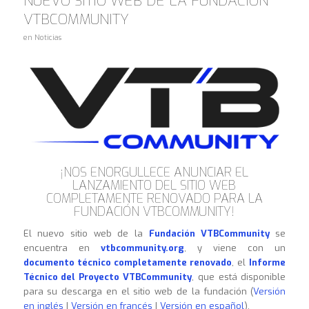
NUEVO SITIO WEB DE LA FUNDACIÓN
VTBCOMMUNITY
en
Noticias
¡NOS ENORGULLECE ANUNCIAR EL
LANZAMIENTO DEL SITIO WEB
COMPLETAMENTE RENOVADO PARA LA
FUNDACIÓN VTBCOMMUNITY!
El nuevo sitio web de la
Fundación VTBCommunity
se
encuentra en
vtbcommunity.org
, y viene con un
documento técnico completamente renovado
, el
Informe
Técnico del Proyecto VTBCommunity
, que está disponible
para su descarga en el sitio web de la fundación (
Versión
en inglés
|
Versión en francés
|
Versión en español
).