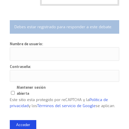
Debes estar registrado para responder a este debate.
Numbre de usuario:
Contraseña:
Mantener sesión
abierta
Este sitio esta protegido por reCAPTCHA y la
Política de
privacidad
y los
Términos del servicio de Google
se aplican.
Acceder