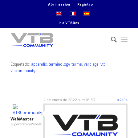
Abrir sesión
Registro
Ir a
VTBDex
Etiquetado:
appendix
,
terminology
,
terms
,
verbiage
,
vtb
,
vtbcommunity
2 de enero de 2022 a las 16:30
#2494
WebMaster
Superadministrador