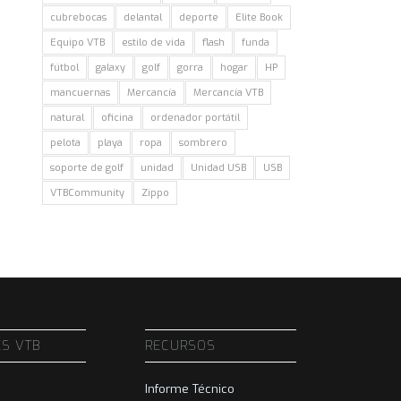
cubrebocas
delantal
deporte
Elite Book
Equipo VTB
estilo de vida
flash
funda
fútbol
galaxy
golf
gorra
hogar
HP
mancuernas
Mercancía
Mercancía VTB
natural
oficina
ordenador portátil
pelota
playa
ropa
sombrero
soporte de golf
unidad
Unidad USB
USB
VTBCommunity
Zippo
ES VTB
RECURSOS
Informe Técnico