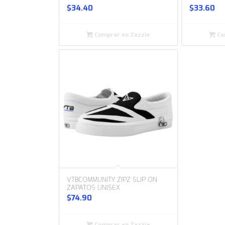
$
34.40
$
33.60
Comprar en Zazzle
Co
VTBCOMMUNITY ZIPZ SLIP ON
ZAPATOS UNISEX
$
74.90
Comprar en Zazzle