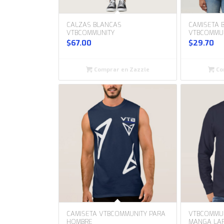
CALZAS BLANCAS
CAMISETA 
VTBCOMMUNITY
VTBCOMMU
$
67.00
$
29.70
Comprar en Zazzle
Co
CAMISETA VTBCOMMUNITY PARA
VTBCOMMUN
HOMBRE
MANGA LA