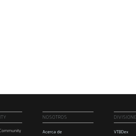
ITY
NOSOTROS
DIVISION
BCommunity
Acerca de
VTBDex