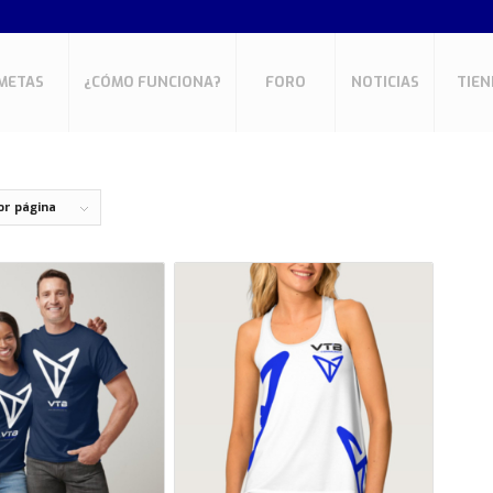
METAS
¿CÓMO FUNCIONA?
FORO
NOTICIAS
TIEN
or página