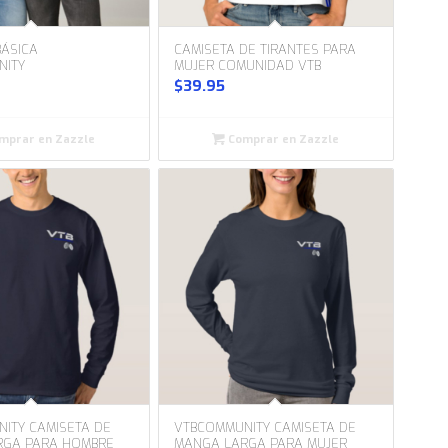
BÁSICA
CAMISETA DE TIRANTES PARA
NITY
MUJER COMUNIDAD VTB
$
39.95
mprar en Zazzle
Comprar en Zazzle
ITY CAMISETA DE
VTBCOMMUNITY CAMISETA DE
RGA PARA HOMBRE
MANGA LARGA PARA MUJER