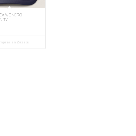
 CAMIONERO
NITY
mprar en Zazzle