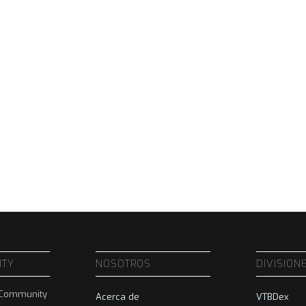
ITY
NOSOTROS
DIVISION
BCommunity
Acerca de
VTBDex