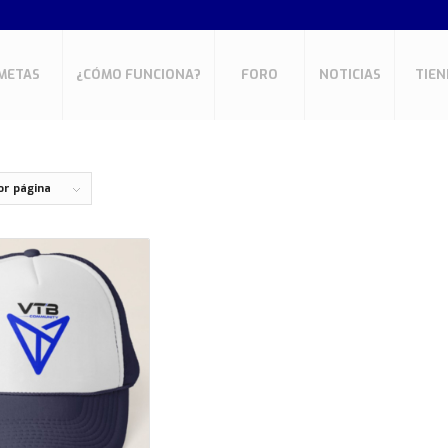
METAS
¿CÓMO FUNCIONA?
FORO
NOTICIAS
TIEN
or página