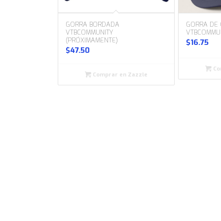
GORRA BORDADA
GORRA DE
VTBCOMMUNITY
VTBCOMMU
(PRÓXIMAMENTE)
$
16.75
$
47.50
Co
Comprar en Zazzle