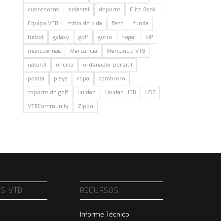
cubrebocas
delantal
deporte
Elite Book
Equipo VTB
estilo de vida
flash
funda
fútbol
galaxy
golf
gorra
hogar
HP
mancuernas
Mercancía
Mercancía VTB
natural
oficina
ordenador portátil
pelota
playa
ropa
sombrero
soporte de golf
unidad
Unidad USB
USB
VTBCommunity
Zippo
ES VTB
RECURSOS
Informe Técnico