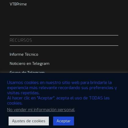
VTBPrime
RECURSOS
Informe Técnico
Noticiero en Telegram
Grupo de Telegram
Usamos cookies en nuestro sitio web para brindarle la
experiencia más relevante recordando sus preferencias y
visitas repetidas.
Al hacer clic en "Aceptar", acepta el uso de TODAS las
cookies.
© 2022 VTBCommunity Foundation. Todos los derechos reservados. |
No vender mi información personal
.
Diseñado por
QBRI.Digital
Ajustes de cookies
Aceptar
Descargo de responsabilidad
Política de privacidad