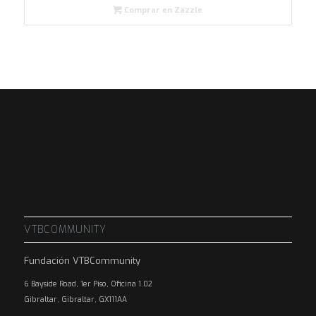
Comprar en Zazzle
VTBCOMMUNITY
Fundación VTBCommunity
6 Bayside Road, 1er Piso, Oficina 1.02
Gibraltar, Gibraltar, GX111AA