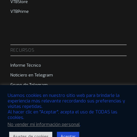
VTBStore
VTBPrime
RECURSOS
Informe Técnico
Noticiero en Telegram
Grupo de Telegram
Usamos cookies en nuestro sitio web para brindarle la
experiencia más relevante recordando sus preferencias y
visitas repetidas.
Al hacer clic en "Aceptar", acepta el uso de TODAS las
cookies.
© 2022 VTBCommunity Foundation. Todos los derechos reservados. |
No vender mi información personal
.
Diseñado por
QBRI.Digital
Ajustes de cookies
Aceptar