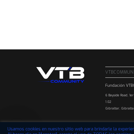
VTBCOMMUN
Fundación VT
6 Bayside Road, 1er
1.02
Gibraltar, Gibralt
Usamos cookies en nuestro sitio web para brindarle la experien