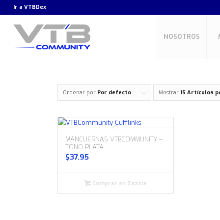
Ir a
VTBDex
NOSOTROS
Ordenar por
Por defecto
Mostrar
15 Artículos p
MANCUERNAS VTBCOMMUNITY –
TONO PLATA
$
37.95
Comprar en Zazzle