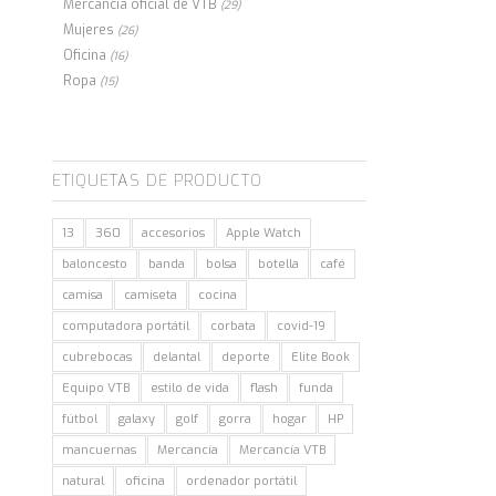
Mercancía oficial de VTB
(29)
Mujeres
(26)
Oficina
(16)
Ropa
(15)
ETIQUETAS DE PRODUCTO
13
360
accesorios
Apple Watch
baloncesto
banda
bolsa
botella
café
camisa
camiseta
cocina
computadora portátil
corbata
covid-19
cubrebocas
delantal
deporte
Elite Book
Equipo VTB
estilo de vida
flash
funda
fútbol
galaxy
golf
gorra
hogar
HP
mancuernas
Mercancía
Mercancía VTB
natural
oficina
ordenador portátil