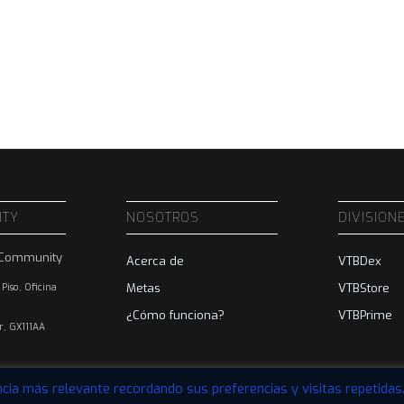
ITY
NOSOTROS
DIVISION
BCommunity
Acerca de
VTBDex
Metas
VTBStore
 Piso, Oficina
¿Cómo funciona?
VTBPrime
ar, GX111AA
cia más relevante recordando sus preferencias y visitas repetidas