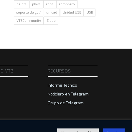
pelota
playa
ropa
sombrero
soporte de golf
unidad
Unidad USB
USB
VTBCommunity
Zippo
ES VTB
RECURSOS
Informe Técnico
Noticiero en Telegram
Grupo de Telegram
.